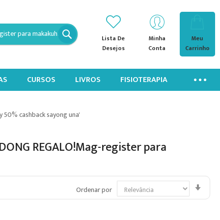
Lista De
Minha
Meu
Desejos
Conta
Carrinho
AS
CURSOS
LIVROS
FISIOTERAPIA
y 50% cashback sayong una'
TADONG REGALO!Mag-register para
Defin
Ordenar por
Dire
Cres