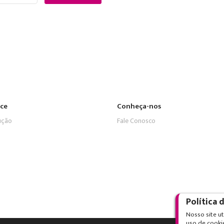
ice
Conheça-nos
ução
Fale Conosco
Política 
Nosso site ut
uso de cooki