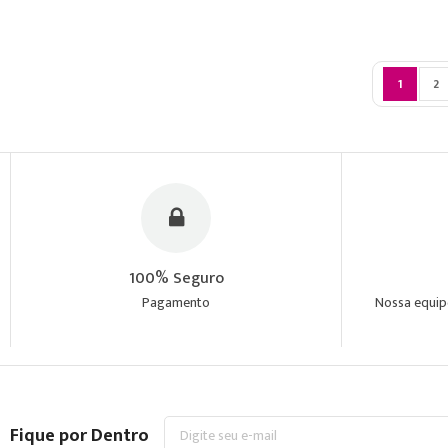
Página
Você est
Pá
1
2
100% Seguro
Pagamento
Nossa equipe
Inscreva-
Fique por Dentro
se