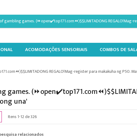
IONAL
ACOMODAÇÕES SENSORIAIS
COMBOS DE SAL
top171.com⏪)$$LIMITADONG REGALO!Mag-register para makakuha ng P50. Ma
bling games. (⏩open✔️top171.com⏪)$$LIMI
ong una'
e
Lista
Itens
1
-
12
de
326
o
pesquisa relacionados