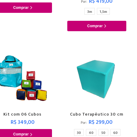
R$ 419,00
Por
Comprar
3m
1,5m
Comprar
Kit com 06 Cubos
Cubo Terapêutico 30 cm
R$ 349,00
R$ 299,00
Por
30
40
50
60
Comprar