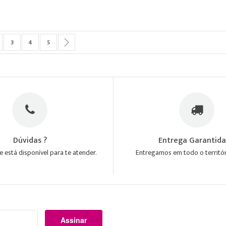
a lendo a pagina
gina
Página
Página
Página
Página
Próximo
3
4
5
Dúvidas ?
Entrega Garantid
 está disponível para te atender.
Entregamos em todo o territór
Assinar