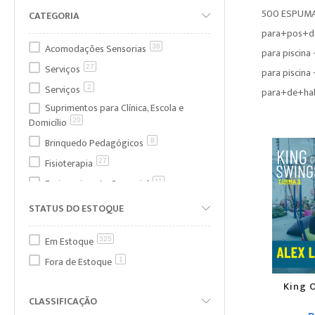
500 ESPUMA
CATEGORIA
para+pos+
Acomodações Sensorias
38
para piscina
Serviços
27
para piscina
Serviços
2
para+de+hab
Suprimentos para Clínica, Escola e
Domicílio
20
Brinquedo Pedagógicos
8
Fisioterapia
27
Enriquecimento Sensorial
11
Recursos de Motor Fino
4
STATUS DO ESTOQUE
Planejamento Motor
1
Em Estoque
325
Estimulação Visual
2
Fora de Estoque
1
Terapia Ocupacional
232
Estruturas
King 
22
CLASSIFICAÇÃO
Suportes de Teto para IS
50