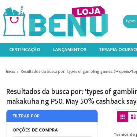
CERTIFICAÇÃO
LANÇAMENTOS
TERAPIA OCUPAC
Início
Resultados da busca por: 'types of gambling games. (⏩open✔️
Resultados da busca por: 'types of gam
makakuha ng P50. May 50% cashback say
Ver
Grad
FILTRAR POR
com
OPÇÕES DE COMPRA
Termos de 