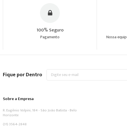
100% Seguro
Pagamento
Nossa equipe
Inscreva-
Fique por Dentro
se
na
nossa
Newsletter:
Sobre a Empresa
R. Eugênio Volpini, 184 - São João Batista - Belo
Horizonte
(31) 3564-2848