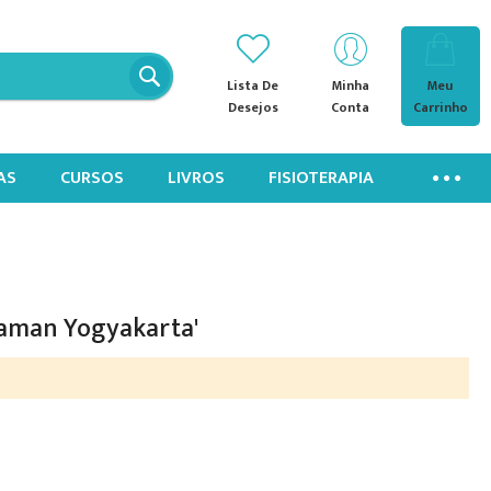
Lista De
Minha
Meu
Desejos
Conta
Carrinho
AS
CURSOS
LIVROS
FISIOTERAPIA
laman Yogyakarta'