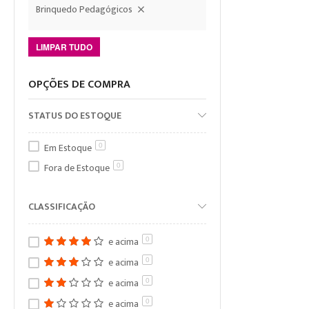
Brinquedo Pedagógicos
LIMPAR TUDO
OPÇÕES DE COMPRA
STATUS DO ESTOQUE
Em Estoque
0
Fora de Estoque
0
CLASSIFICAÇÃO
e acima
0
e acima
0
e acima
0
e acima
0