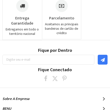
Entrega
Parcelamento
Garantidade
Aceitamos as principais
bandeiras de cartão de
Entregamos em todo o
crédito
território nacional
Fique por Dentro
Inscreva-
se
na
nossa
Fique Conectado
Newsletter:
Sobre A Empresa
BENU