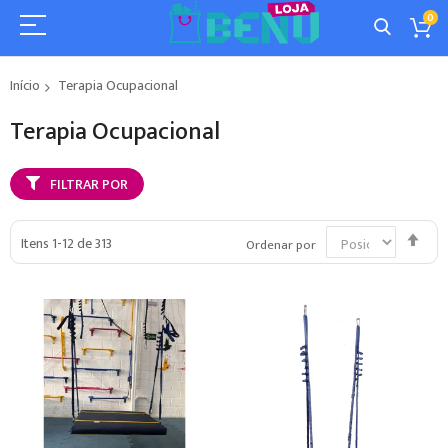
0
Início
Terapia Ocupacional
Terapia Ocupacional
FILTRAR POR
Defi
Itens
1
-
12
de
313
Ordenar por
Dir
Dec