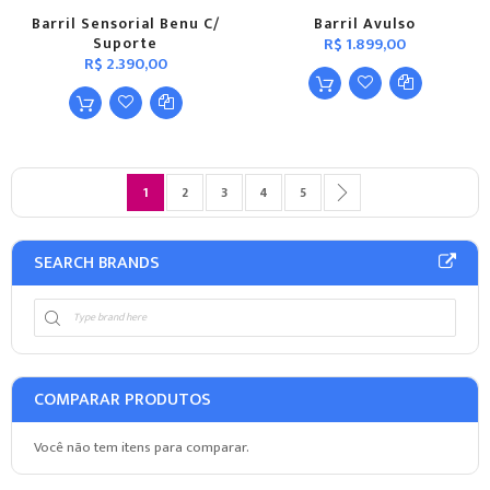
Barril Sensorial Benu C/
Barril Avulso
Suporte
R$ 1.899,00
R$ 2.390,00
Página
Você esta lendo a pagina
Página
Página
Página
Página
Página
Próximo
1
2
3
4
5
SEARCH BRANDS
COMPARAR PRODUTOS
Você não tem itens para comparar.