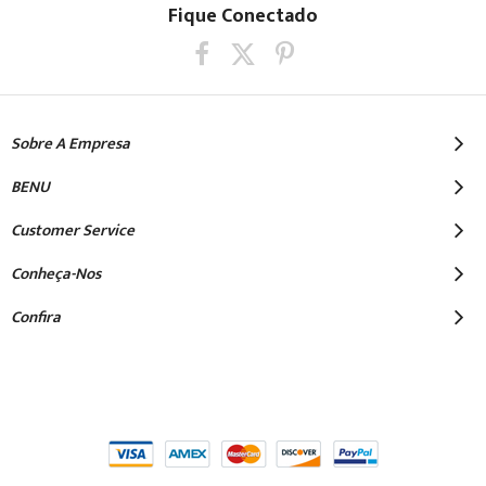
nossa
Fique Conectado
Newsletter:
Sobre A Empresa
BENU
Customer Service
Conheça-Nos
Confira
© 2025 Benu - Copyright