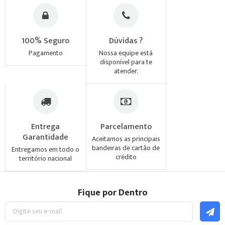
100% Seguro
Dúvidas ?
Pagamento
Nossa equipe está
disponível para te
atender.
Entrega
Parcelamento
Garantidade
Aceitamos as principais
bandeiras de cartão de
Entregamos em todo o
crédito
território nacional
Fique por Dentro
Inscreva-
se
na