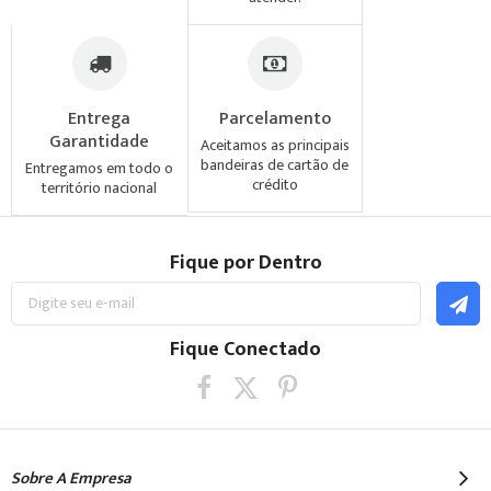
Entrega
Parcelamento
Garantidade
Aceitamos as principais
bandeiras de cartão de
Entregamos em todo o
crédito
território nacional
Fique por Dentro
Inscreva-
se
na
nossa
Fique Conectado
Newsletter:
Sobre A Empresa