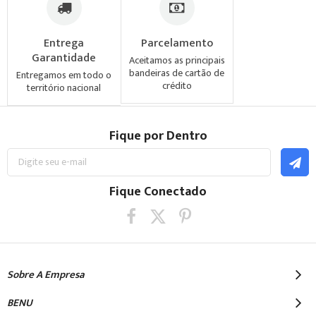
Entrega
Parcelamento
Garantidade
Aceitamos as principais
bandeiras de cartão de
Entregamos em todo o
crédito
território nacional
Fique por Dentro
Inscreva-
se
na
nossa
Fique Conectado
Newsletter:
Sobre A Empresa
BENU